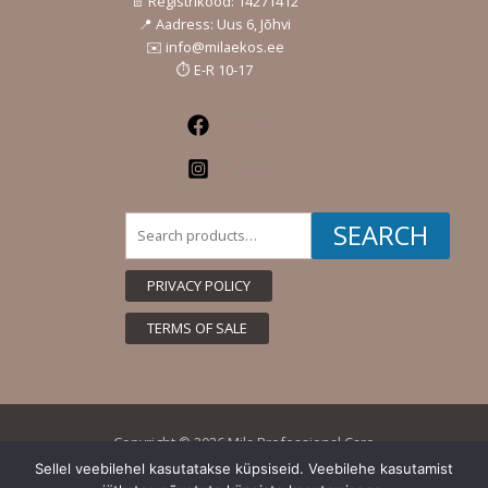
📄 Registrikood: 14271412
📍 Aadress: Uus 6, Jõhvi
✉️ info@milaekos.ee
⏱️ E-R 10-17
Facebook
Instagram
Search
SEARCH
for:
PRIVACY POLICY
TERMS OF SALE
Copyright © 2026 Mila Professional Care
Sellel veebilehel kasutatakse küpsiseid. Veebilehe kasutamist