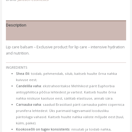
Description
Additional information
Lip care balsam – Exclusive product for lip care – intensive hydration
and nutrition.
INGREDIENTS
Shea õli
: toidab, pehmendab, silub, kaitseb huulte õrna nahka
kuivuse eest;
Candelilla vaha
: ekstraheeritakse Mehhikost pärit Euphorbia
antisyphilitica põõsa lehtedest ja vartest. Kaitseb huulte õrna
nahka niiskuse kaotuse eest, säilitab elastsuse, annab sära.
Carnauba vaha
: saadud Brasiiliast pärit carnauba palmi copernica
prunifera lehtedest. Üks parimaid tugevamaid loodusliku
päritoluga vahasid. Kaitseb huulte nahka väliste mõjude eest (tuul,
külm, päike).
Kookoseõli on tugev konsistents
: niisutab ja toidab nahka,