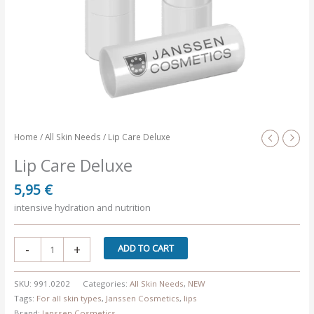
Home
/
All Skin Needs
/ Lip Care Deluxe
Lip Care Deluxe
5,95
€
intensive hydration and nutrition
Lip
-
+
ADD TO CART
Care
Deluxe
SKU:
991.0202
Categories:
All Skin Needs
,
NEW
quantity
Tags:
For all skin types
,
Janssen Cosmetics
,
lips
Brand:
Janssen Cosmetics