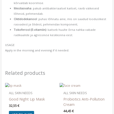
kõrvaldab koorimise.
Mesilasvaha
: pakub antibakteriaalset kaitset, ravib väikeseid
lõhesid, pehmendab.
Oktidodekanool
: puhas lõhnatu aine, mis on saadud looduslikest
rasvadest ja õlidest, pehmendav komponent;
Tokoferool (E-vitamiin)
: kaitseb huulte õrna nahka vabade
radikaalide ja agressiivse keskkonna eest.
USAGE
Apply in the morning and evening if it needed.
Related products
ALL SKIN NEEDS
ALL SKIN NEEDS
Good Night Lip Mask
Probiotics Anti-Pollution
Cream
32,55
€
44,45
€