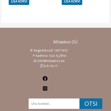
LISA KORVI
LISA KORVI
Milaekos OÜ
📄 Registrikood: 14271412
📍 Aadress: Uus 6, Jõhvi
✉️ info@milaekos.ee
⏱️ E-R 10-17
Facebook
Instagram
Otsi:
OTSI