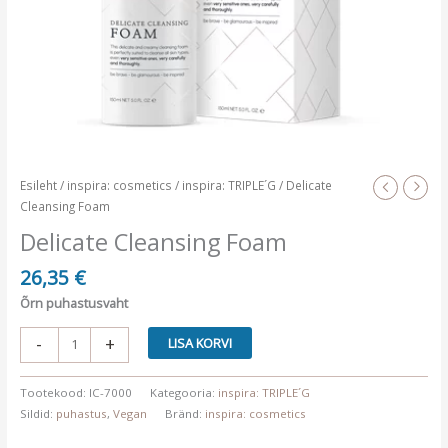
Esileht
/
inspira: cosmetics
/
inspira: TRIPLE´G
/ Delicate
Cleansing Foam
Delicate Cleansing Foam
26,35
€
Õrn puhastusvaht
Delicate
-
+
LISA KORVI
Cleansing
Foam
Tootekood:
IC-7000
Kategooria:
inspira: TRIPLE´G
kogus
Sildid:
puhastus
,
Vegan
Bränd:
inspira: cosmetics