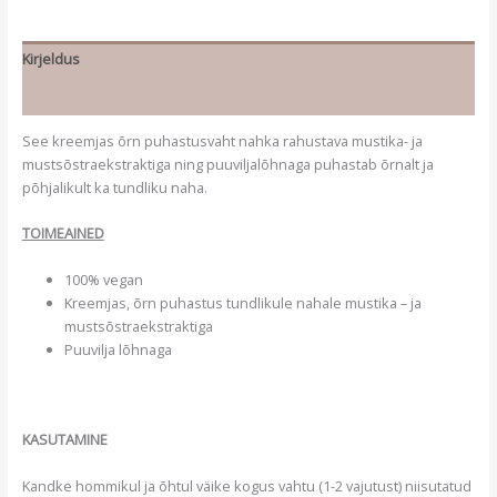
Kirjeldus
Lisainfo
See kreemjas õrn puhastusvaht nahka rahustava mustika- ja
mustsõstraekstraktiga ning puuviljalõhnaga puhastab õrnalt ja
põhjalikult ka tundliku naha.
TOIMEAINED
100% vegan
Kreemjas, õrn puhastus tundlikule nahale mustika – ja
mustsõstraekstraktiga
Puuvilja lõhnaga
KASUTAMINE
Kandke hommikul ja õhtul väike kogus vahtu (1-2 vajutust) niisutatud