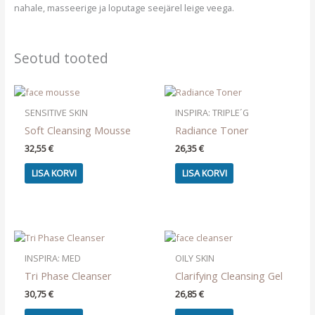
nahale, masseerige ja loputage seejärel leige veega.
Seotud tooted
SENSITIVE SKIN
INSPIRA: TRIPLE´G
Soft Cleansing Mousse
Radiance Toner
32,55
€
26,35
€
LISA KORVI
LISA KORVI
INSPIRA: MED
OILY SKIN
Tri Phase Cleanser
Clarifying Cleansing Gel
30,75
€
26,85
€