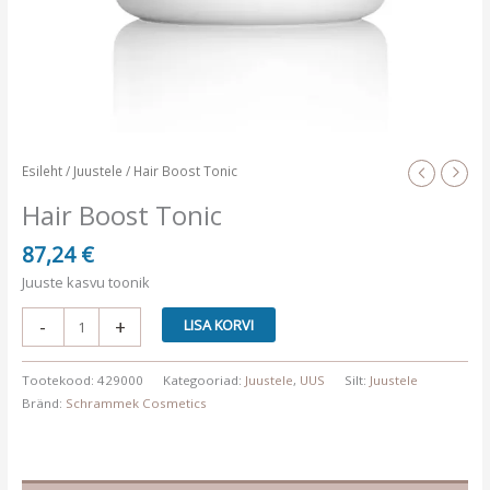
Esileht
/
Juustele
/ Hair Boost Tonic
Hair Boost Tonic
87,24
€
Juuste kasvu toonik
Hair
-
+
LISA KORVI
Boost
Tonic
Tootekood:
429000
Kategooriad:
Juustele
,
UUS
Silt:
Juustele
kogus
Bränd:
Schrammek Cosmetics