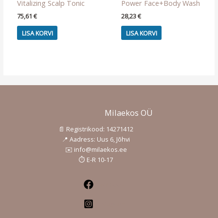
Vitalizing Scalp Tonic
Power Face+Body Wash
be
75,61
€
28,23
€
chosen
on
LISA KORVI
LISA KORVI
the
product
page
Milaekos OÜ
📄 Registrikood: 14271412
📍 Aadress: Uus 6, Jõhvi
✉️ info@milaekos.ee
⏱️ E-R 10-17
Facebook
Instagram