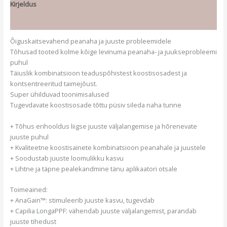
Kirjeldus
Lisainfo
Õiguskaitsevahend peanaha ja juuste probleemidele
Tõhusad tooted kolme kõige levinuma peanaha- ja juukseprobleemi
puhul
Täiuslik kombinatsioon teaduspõhistest koostisosadest ja
kontsentreeritud taimejõust.
Super ühilduvad toonimisalused
Tugevdavate koostisosade tõttu püsiv sileda naha tunne
+ Tõhus erihooldus liigse juuste väljalangemise ja hõrenevate
juuste puhul
+ Kvaliteetne koostisainete kombinatsioon peanahale ja juustele
+ Soodustab juuste loomulikku kasvu
+ Lihtne ja täpne pealekandmine tänu aplikaatori otsale
Toimeained:
+ AnaGain™: stimuleerib juuste kasvu, tugevdab
+ Capilia LongaPPF: vähendab juuste väljalangemist, parandab
juuste tihedust