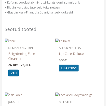
+ Kofeiin: soodustab mikrotsirkulatsiooni, stimuleerib
+ Biotiin: varustab juukseid toitainetega
+ Gluadin Kera-P: antioksüdant, kaitseb juukseid
Seotud tooted
DEMANDING SKIN
ALL SKIN NEEDS
Brightening Face
Lip Care Deluxe
Cleanser
5,95
€
Price
26,10
€
–
26,35
€
LISA KORVI
range:
This
26,10 €
VALI
product
through
26,35 €
has
multiple
variants.
The
options
JUUSTELE
MEESTELE
may