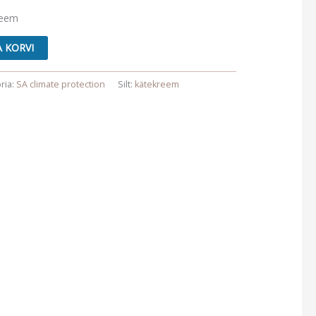
reem
A KORVI
ria:
SA climate protection
Silt:
kätekreem