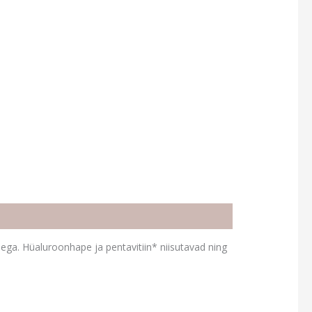
idega. Hüaluroonhape ja pentavitiin* niisutavad ning