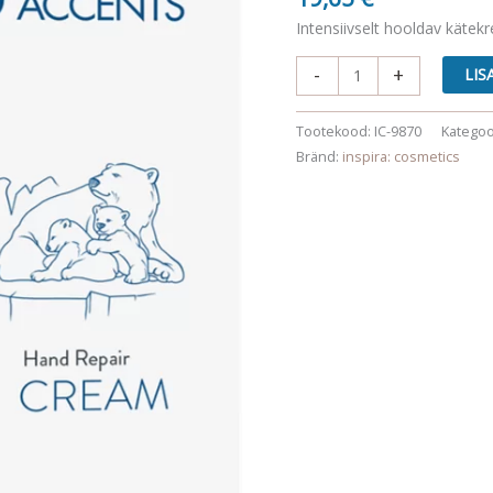
Intensiivselt hooldav kätek
Hand
-
+
LIS
Repair
Cream
Tootekood:
IC-9870
Kategoo
kogus
Bränd:
inspira: cosmetics