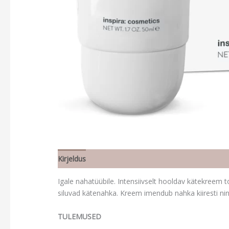
Kirjeldus
Lisainfo
Igale nahatüübile. Intensiivselt hooldav kätekreem t
siluvad kätenahka. Kreem imendub nahka kiiresti nin
TULEMUSED