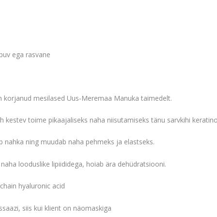
epuv ega rasvane
 on korjanud mesilased Uus-Meremaa Manuka taimedelt.
 kestev toime pikaajaliseks naha niisutamiseks tänu sarvkihi keratino
tab nahka ning muudab naha pehmeks ja elastseks.
naha looduslike lipiididega, hoiab ära dehüdratsiooni.
chain hyaluronic acid
aazi, siis kui klient on näomaskiga