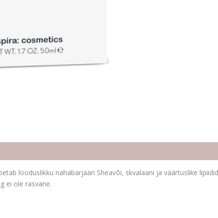
oetab looduslikku nahabarjääri Sheavõi, skvalaani ja väärtuslike lipiid
g ei ole rasvane.