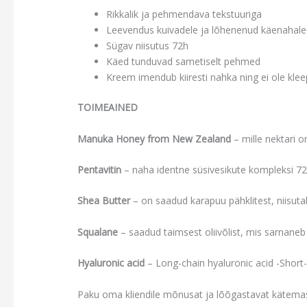
Rikkalik ja pehmendava tekstuuriga
Leevendus kuivadele ja lõhenenud käenahale
Sügav niisutus 72h
Käed tunduvad sametiselt pehmed
Kreem imendub kiiresti nahka ning ei ole kle
TOIMEAINED
Manuka Honey from New Zealand
– mille nektari
Pentavitin
– naha identne süsivesikute kompleksi 72h
Shea Butter
– on saadud karapuu pähklitest, niisu
Squalane
– saadud taimsest oliivõlist, mis sarnaneb 
Hyaluronic acid
– Long-chain hyaluronic acid -Short-
Paku oma kliendile mõnusat ja lõõgastavat kätemass