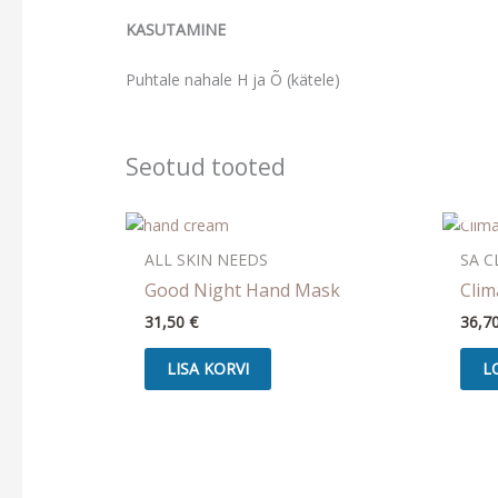
KASUTAMINE
Puhtale nahale H ja Õ (kätele)
Seotud tooted
ALL SKIN NEEDS
SA C
Good Night Hand Mask
Clim
31,50
€
36,7
LISA KORVI
L