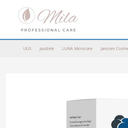
Skip
to
content
UUS
Juustele
LUNA Microcare
Janssen Cosme