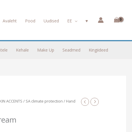
Avaleht
Pood
Uudised
EE
♥︎
tele
Kehale
Make Up
Seadmed
Kingiideed
KIN ACCENTS
/
SA climate protection
/ Hand
Cream