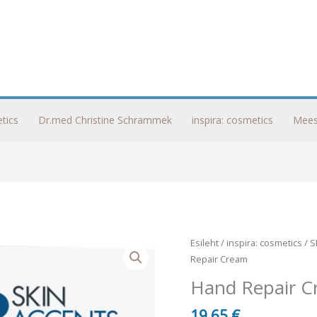
tics
Dr.med Christine Schrammek
inspira: cosmetics
Mees
Esileht
/
inspira: cosmetics
/
S
Repair Cream
Hand Repair 
19,65
€