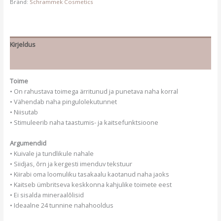
Bränd:
Schrammek Cosmetics
Kirjeldus
Lisainfo
Toime
• On rahustava toimega ärritunud ja punetava naha korral
• Vähendab naha pingulolekutunnet
• Niisutab
• Stimuleerib naha taastumis- ja kaitsefunktsioone
Argumendid
• Kuivale ja tundlikule nahale
• Siidjas, õrn ja kergesti imenduv tekstuur
• Kiirabi oma loomuliku tasakaalu kaotanud naha jaoks
• Kaitseb ümbritseva keskkonna kahjulike toimete eest
• Ei sisalda mineraalõlisid
• Ideaalne 24 tunnine nahahooldus