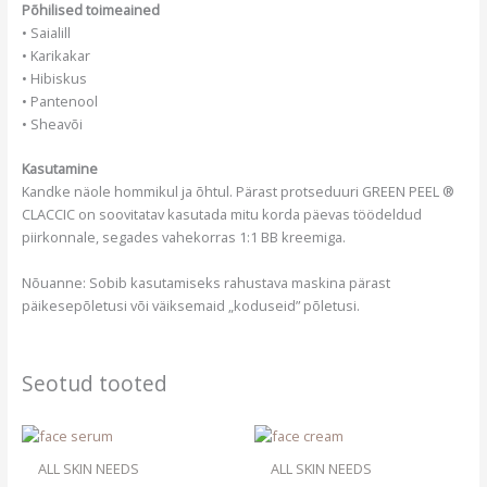
Põhilised toimeained
• Saialill
• Karikakar
• Hibiskus
• Pantenool
• Sheavõi
Kasutamine
Kandke näole hommikul ja õhtul. Pärast protseduuri GREEN PEEL ®
CLACCIC on soovitatav kasutada mitu korda päevas töödeldud
piirkonnale, segades vahekorras 1:1 BB kreemiga.
Nõuanne: Sobib kasutamiseks rahustava maskina pärast
päikesepõletusi või väiksemaid „koduseid” põletusi.
Seotud tooted
ALL SKIN NEEDS
ALL SKIN NEEDS