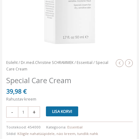
Esileht
/
Dr.med.Christine SCHRAMMEK
/
Essential
/ Special
Care Cream
Special Care Cream
39,98
€
Rahustav kreem
Special
-
+
LISA KORVI
Care
Cream
Tootekood:
454000
Kategooria:
Essential
kogus
Sildid:
Kõigile nahatüüpidele
,
näo kreem
,
tundlik nahk