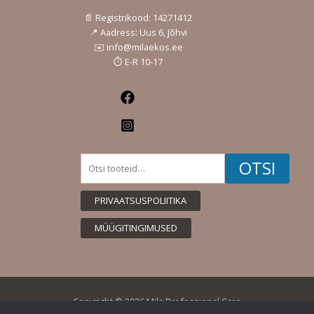
📄 Registrikood: 14271412
📍 Aadress: Uus 6, Jõhvi
✉️ info@milaekos.ee
⏱️ E-R 10-17
Facebook
Instagram
Otsi:
OTSI
PRIVAATSUSPOLIITIKA
MÜÜGITINGIMUSED
Copyright © 2026 Mila Professional Care