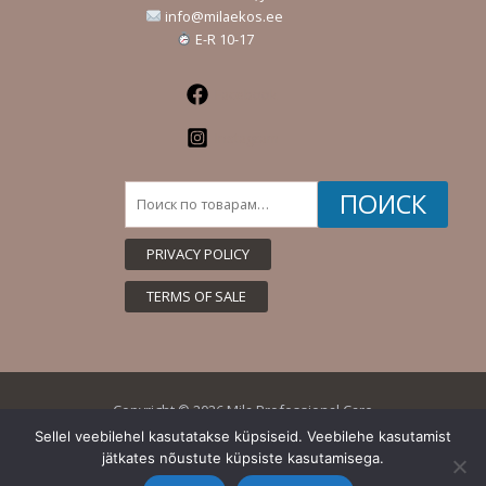
info@milaekos.ee
E-R 10-17
Facebook
Instagram
Искать:
ПОИСК
PRIVACY POLICY
TERMS OF SALE
Copyright © 2026 Mila Professional Care
Sellel veebilehel kasutatakse küpsiseid. Veebilehe kasutamist
jätkates nõustute küpsiste kasutamisega.