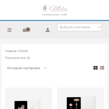
Перейти
к
содержимому
Выбрать категорию
Главная
/ Femell
Показаны все (2)