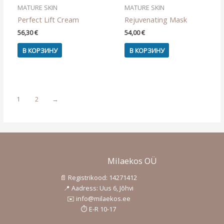
MATURE SKIN
MATURE SKIN
Perfect Lift Cream
Rejuvenating Mask
56,30
€
54,00
€
В КОРЗИНУ
В КОРЗИНУ
1
2
→
Milaekos OÜ
📄 Registrikood: 14271412
📍 Aadress: Uus 6, Jõhvi
✉️ info@milaekos.ee
⏱️ E-R 10-17