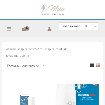
Перейти
к
содержимому
inspira: med Sun
×
Главная
/
inspira: cosmetics
/ inspira: med Sun
Показаны все (4)