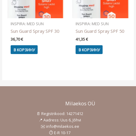
INSPIRA: MED SUN
INSPIRA: MED SUN
Sun Guard Spray SPF 30
Sun Guard Spray SPF 50
36,70
€
41,35
€
В КОРЗИНУ
В КОРЗИНУ
Milaekos OÜ
📄 Registrikood: 14271412
📍 Aadress: Uus 6, Jõhvi
✉️ info@milaekos.ee
⏱️ E-R 10-17