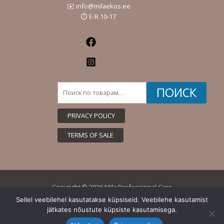
✉️ info@milaekos.ee
⏱️ E-R 10-17
Facebook
Instagram
Искать:
ПОИСК
PRIVACY POLICY
TERMS OF SALE
Copyright © 2026 Mila Professional Care
Sellel veebilehel kasutatakse küpsiseid. Veebilehe kasutamist
jätkates nõustute küpsiste kasutamisega.