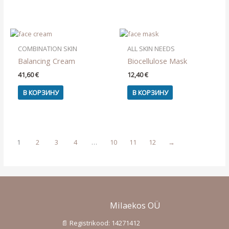
75,00 €
имеет
несколько
вариаций.
Опции
можно
COMBINATION SKIN
ALL SKIN NEEDS
выбрать
Balancing Cream
Biocellulose Mask
на
41,60
€
12,40
€
странице
товара.
В КОРЗИНУ
В КОРЗИНУ
1
2
3
4
…
10
11
12
→
Milaekos OÜ
📄 Registrikood: 14271412