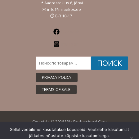
📍 Aadress: Uus 6, Jõhvi
✉️ info@milaekos.ee
⏱️ E-R 10-17
Facebook
Instagram
Искать:
ПОИСК
PRIVACY POLICY
TERMS OF SALE
Copyright © 2026 Mila Professional Care
Sellel veebilehel kasutatakse küpsiseid. Veebilehe kasutamist
jätkates nõustute küpsiste kasutamisega.