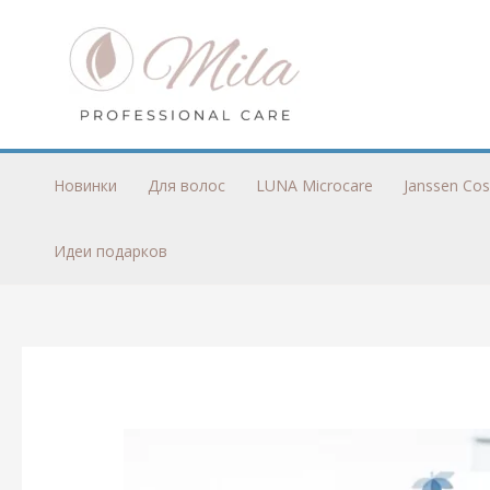
Перейти
к
содержимому
Новинки
Для волос
LUNA Microcare
Janssen Cos
Идеи подарков