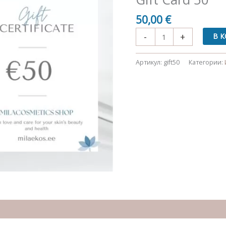
50,00
€
Количество
-
+
В 
товара
Gift
Артикул:
gift50
Категории:
Card
50