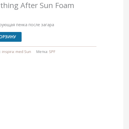
thing After Sun Foam
рующая пенка после загара
КОРЗИНУ
:
inspira: med Sun
Метка:
SPF