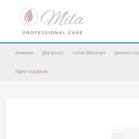
Перейти
к
содержимому
Новинки
Для волос
LUNA Microcare
Janssen Cos
Идеи подарков