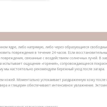
чном ядре, либо напрямую, либо через образующиеся свободные
новить повреждения в течение 24 часов. Если восстановительн
повреждения, связанные с воздействием солнечных лучей. В за
ожа испытывает ощущение «горения», сопровождающееся покрасн
му мы настоятельно рекомендуем бережный уход после загара.
ем кожей. Моментально успокаивает раздраженную кожу после 
э вера и глицерин обеспечивают интенсивное увлажнение. Эктои
 подвергшуюся солнечному стрессу