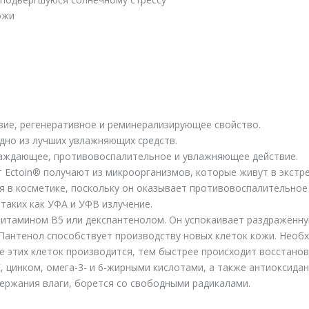
ожи
вие, регенеративное и реминерализирующее свойство.
 одно из лучших увлажняющих средств.
хлаждающее, противовоспалительное и увлажняющее действие.
 Ectoin® получают из микроорганизмов, которые живут в экстре
ся в косметике, поскольку он оказывает противовоспалительно
таких как УФА и УФВ излучение.
итамином B5 или декспантенолом. Он успокаивает раздражённу
антенол способствует производству новых клеток кожи. Необх
 этих клеток производится, тем быстрее происходит восстанов
, цинком, омега-3- и 6-жирными кислотами, а также антиоксида
держания влаги, борется со свободными радикалами.