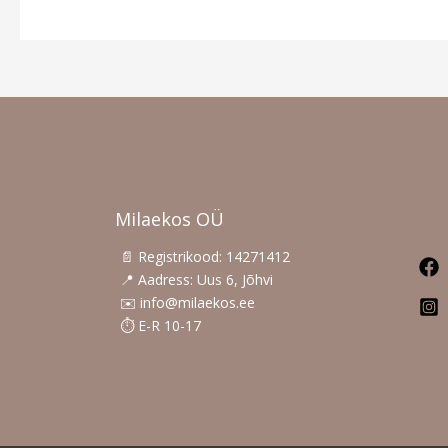
Milaekos OÜ
📄 Registrikood: 14271412
📍 Aadress: Uus 6, Jõhvi
✉️ info@milaekos.ee
⏱️ E-R 10-17