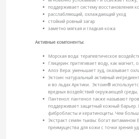
поддерживает систему восстановления к
расслабляющий, охлаждающий уход
стойкий ровный загар
заметно мягкая и гладкая кожа
Активные компоненты:
Морская вода: терапевтическое воздейст
Глицерин: притягивает воду, как магнит,
Алоэ Вера: уменьшает зуд, оказывает о
Эктоин: натуральный активный ингредиент
и во льдах Арктики. Эктоин® использует
вредных воздействий окружающей среды, 
Пантенол: пантенол также называют пров
поддерживает защитный кожный барьер. П
фибробласты и кератиноциты. Чем больше
Экстракт семян тыквы: богат витамином Е
преимущества для кожи с точки зрения у