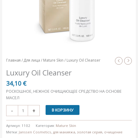
Главная
/
Для лица
/
Mature Skin
/ Luxury Oil Cleanser
Luxury Oil Cleanser
34,10
€
РОСКОШНОЕ, НЕЖНОЕ ОЧИЩАЮЩЕЕ СРЕДСТВО НА ОСНОВЕ
МАСЕЛ
Количество
-
+
В КОРЗИНУ
товара
Luxury
Артикул:
1102
Категория:
Mature Skin
Oil
Метки:
Janssen Cosmetics
,
для макияжа
,
золотая серия
,
очищение
Cleanser