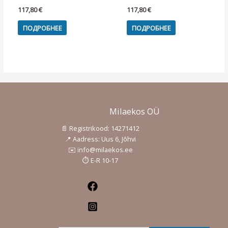
117,80
€
117,80
€
ПОДРОБНЕЕ
ПОДРОБНЕЕ
Milaekos OÜ
📄 Registrikood: 14271412
📍 Aadress: Uus 6, Jõhvi
✉️ info@milaekos.ee
⏱️ E-R 10-17
Facebook
Instagram