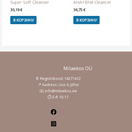
Super Soft Cleanser
AHA+BHA Cleancer
30,19
€
36,75
€
В КОРЗИНУ
В КОРЗИНУ
Milaekos OÜ
📄 Registrikood: 14271412
📍 Aadress: Uus 6, Jõhvi
✉️ info@milaekos.ee
⏱️ E-R 10-17
Facebook
Instagram