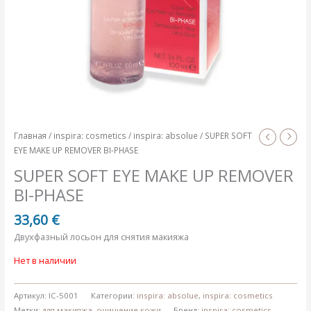
Главная
/
inspira: cosmetics
/
inspira: absolue
/ SUPER SOFT
EYE MAKE UP REMOVER BI-PHASE
SUPER SOFT EYE MAKE UP REMOVER
BI-PHASE
33,60
€
Двухфазный лосьон для снятия макияжа
Нет в наличии
Артикул:
IC-5001
Категории:
inspira: absolue
,
inspira: cosmetics
Метки:
для макияжа
,
очищение кожи
Бренд:
inspira: cosmetics