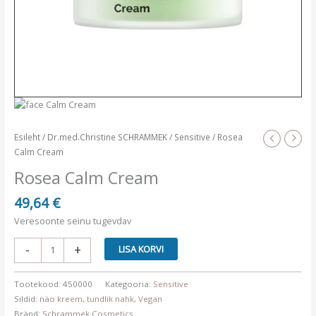
Esileht
/
Dr.med.Christine SCHRAMMEK
/
Sensitive
/ Rosea
Calm Cream
Rosea Calm Cream
49,64
€
Veresoonte seinu tugevdav
Rosea
-
+
LISA KORVI
Calm
Cream
Tootekood:
450000
Kategooria:
Sensitive
kogus
Sildid:
näo kreem
,
tundlik nahk
,
Vegan
Bränd:
Schrammek Cosmetics