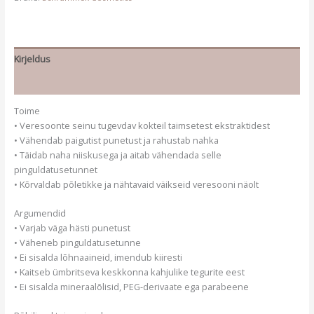
Kirjeldus
Lisainfo
Toime
• Veresoonte seinu tugevdav kokteil taimsetest ekstraktidest
• Vähendab paigutist punetust ja rahustab nahka
• Täidab naha niiskusega ja aitab vähendada selle
pinguldatusetunnet
• Kõrvaldab põletikke ja nähtavaid väikseid veresooni näolt
Argumendid
• Varjab väga hästi punetust
• Väheneb pinguldatusetunne
• Ei sisalda lõhnaaineid, imendub kiiresti
• Kaitseb ümbritseva keskkonna kahjulike tegurite eest
• Ei sisalda mineraalõlisid, PEG-derivaate ega parabeene