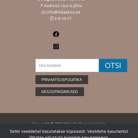
📍 Aadress: Uus 6, Jõhvi
✉️ info@milaekos.ee
⏱️ E-R 10-17
Facebook
Instagram
Otsi:
OTSI
PRIVAATSUSPOLIITIKA
MÜÜGITINGIMUSED
Copyright © 2026 Mila Professional Care
Sellel veebilehel kasutatakse küpsiseid. Veebilehe kasutamist
jätkates nõustute küpsiste kasutamisega.