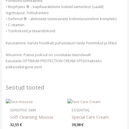
Põhilised toimeained
• Biophytex ® – kapillaaraktiivne kokteil taimedest (saialill,
lagritsajuur, hobukastan)
• Defensil ® – aktiivsete toimeainete kolmetasemeline kompleks
• C-vitamiin
• Tsinkoksiid ja titaandioksiid
Kasutamine: Kanda hoolikalt puhastatud näole hommikul ja õhtul
Nõuanne: Päeva jooksul on soovitatav täiendavalt
kasutada OPTIMUM PROTECTION CREAM SPF20 kaitseks
päikesekiirguse eest
Seotud tooted
SENSITIVE SKIN
ESSENTIAL
Soft Cleansing Mousse
Special Care Cream
32,55
€
39,98
€