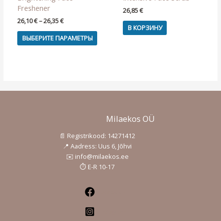
Freshener
26,85
€
Диапазон
26,10
€
–
26,35
€
В КОРЗИНУ
цен:
Этот
26,10 €
ВЫБЕРИТЕ ПАРАМЕТРЫ
товар
–
26,35 €
имеет
несколько
вариаций.
Опции
можно
выбрать
на
Milaekos OÜ
странице
📄 Registrikood: 14271412
товара.
📍 Aadress: Uus 6, Jõhvi
✉️ info@milaekos.ee
⏱️ E-R 10-17
Facebook
Instagram