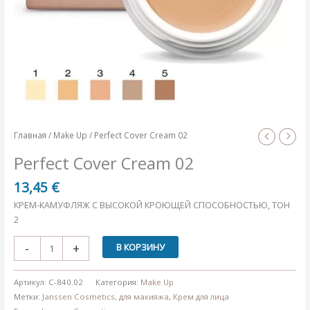
Главная
/
Make Up
/ Perfect Cover Cream 02
Perfect Cover Cream 02
13,45
€
КРЕМ-КАМУФЛЯЖ С ВЫСОКОЙ КРОЮЩЕЙ СПОСОБНОСТЬЮ, ТОН
2
Количество
-
+
В КОРЗИНУ
товара
Perfect
Артикул:
C-840.02
Категория:
Make Up
Cover
Метки:
Janssen Cosmetics
,
для макияжа
,
Крем для лица
Cream