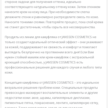
стороне ладони для получения оттенка, идеально
соответствующего натуральному оттенку кожи. Затем спонжем
нанесите крем на кожу лица. При необходимости слегка
увлажните спонж и равномерно распределите смесь по коже.
Наносите тонкими слоями. Повторяйте процесс, пока слой крема
не станет достаточным, чтобы скрыть все несовершенства.
Продукты из линии для камуфляжа от JANSSEN COSMETICS не
только создают идеальный оптический эффект – они ухаживают
за кожей, поддерживают ее свежесть и комфорт и помогают
выглядеть безупречно на протяжении всего дня! Если Вам
нужен стойкий макияж или крем-камуфляж с экстрасильной
кроющей способностью, у JANSSEN COSMETICS есть
профессиональные решения для каждого случая и любого типа
кожи.
Концепция камуфляжа от JANSSEN COSMETICS – это идеальное
визуальное решение проблем кожи. Специальные продукты
превосходно маскируют воспалительные элементы и другие
недостатки кожи: акне, шрамы, капиллярные дисплазии,
пигментные пятна, покраснение, лентиго, капиллярную сетку,
варикоз. Также могут использоваться для создания